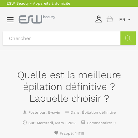
ESW Beauty - Appareils à domicile
Basculer
FR
la
navigation
Quelle est la meilleure
épilation définitive ?
Laquelle choisir ?
person
list
Posté par:
E-swin
Dans:
Épilation définitive

comment
Sur:
Mercredi,
Mars
1
2023
Commentaire:
0
favorite
Frappé:
14119