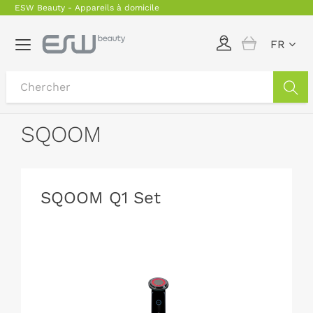
ESW Beauty - Appareils à domicile
Basculer
FR
la
navigation
SQOOM
SQOOM Q1 Set