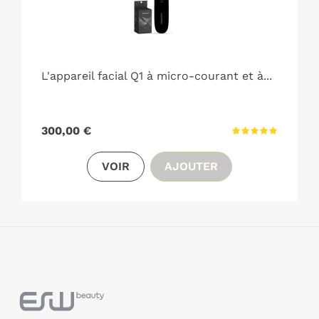
L'appareil facial Q1 à micro-courant et à...
Prix
300,00 €
VOIR
AJOUTER