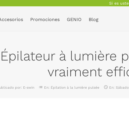
Si es ust
Accesorios
Promociones
GENIO
Blog
Épilateur à lumière p
vraiment effi
list

ublicado por:
E-swin
En:
Épilation à la lumière pulsée
En:
Sábado