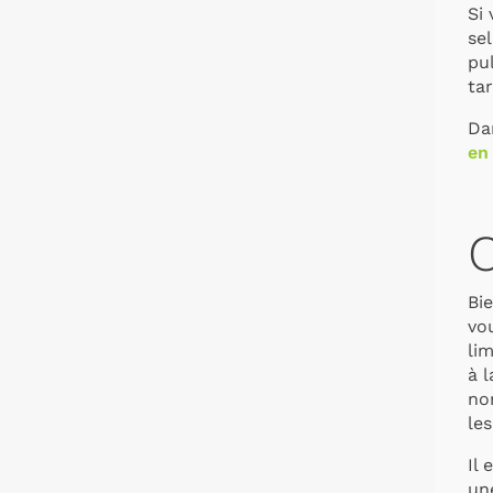
Si 
sel
pul
ta
Da
en
Bie
vo
li
à 
nom
le
Il
une