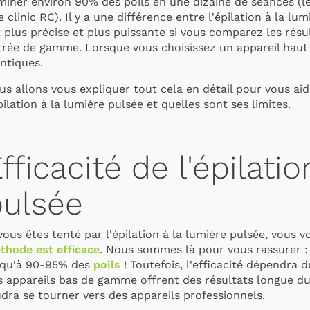
miner environ 90% des poils en une dizaine de séances (les
e clinic RC
). Il y a une différence entre l'épilation à la lum
 plus précise et plus puissante si vous comparez les résu
trée de gamme. Lorsque vous choisissez un appareil haut
entiques.
us allons vous expliquer tout cela en détail pour vous 
pilation à la lumière pulsée et quelles sont ses limites.
fficacité de l'épilati
pulsée
vous êtes tenté par l'épilation à la lumière pulsée, vous
thode est efficace
. Nous sommes là pour vous rassurer : 
squ'à 90-95% des
poils
! Toutefois, l'efficacité dépendra 
 appareils bas de gamme offrent des résultats longue duré
dra se tourner vers des appareils professionnels.