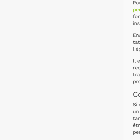
Pou
pe
fo
in
En
ta
l'é
Il
re
tra
pr
Co
Si 
un
ta
êtr
pe