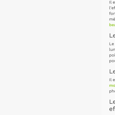
Il 
l'e
fon
mé
be
L
Le
lu
po
pou
Le
Il 
mo
ph
L
ef