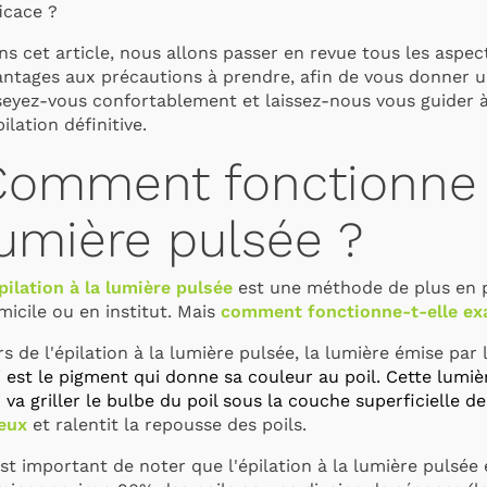
icace ?
s cet article, nous allons passer en revue tous les aspec
antages aux précautions à prendre, afin de vous donner un
seyez-vous confortablement et laissez-nous vous guider 
pilation définitive
.
omment fonctionne l'
umière pulsée ?
pilation à la lumière pulsée
est une méthode de plus en 
micile
ou en institut. Mais
comment fonctionne-t-elle ex
s de l'épilation à la lumière pulsée, la lumière émise par 
i est le pigment qui donne sa couleur au poil. Cette lumiè
 va griller le bulbe du poil sous la couche superficielle d
leux
et ralentit la repousse des poils.
est important de noter que l'épilation à la lumière pulsée 