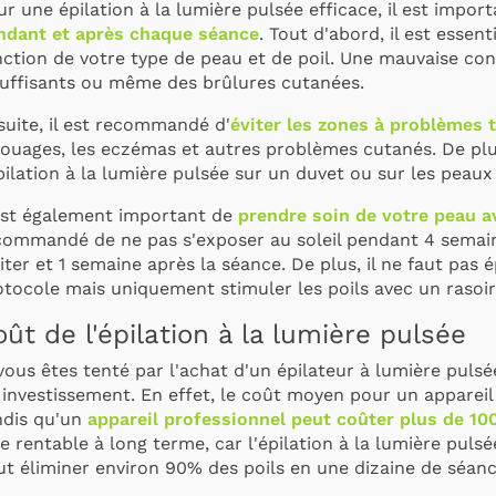
r une épilation à la lumière pulsée efficace, il est impo
ndant et après chaque séance
. Tout d'abord, il est essen
nction de votre type de peau et de poil. Une mauvaise con
suffisants ou même des brûlures cutanées.
suite, il est recommandé d'
éviter les zones à problèmes t
touages, les eczémas et autres problèmes cutanés. De plus
pilation à la lumière pulsée sur un duvet ou sur les peau
 est également important de
prendre soin de votre peau a
commandé de ne pas s'exposer au soleil pendant 4 semain
iter et 1 semaine après la séance. De plus, il ne faut pas 
otocole mais uniquement stimuler les poils avec un rasoir
ût de l'épilation à la lumière pulsée
vous êtes tenté par l'achat d'un épilateur à lumière puls
 investissement. En effet, le coût moyen pour un apparei
ndis qu'un
appareil professionnel peut coûter plus de 10
e rentable à long terme, car l'épilation à la lumière pulsé
ut éliminer environ 90% des poils en une dizaine de séanc