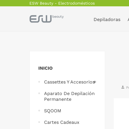
ESW Beauty - Electrodomésticos
Depiladoras
INICIO
Cassettes Y Accesorios
person
P
Aparato De Depilación
Permanente
SQOOM
Cartes Cadeaux