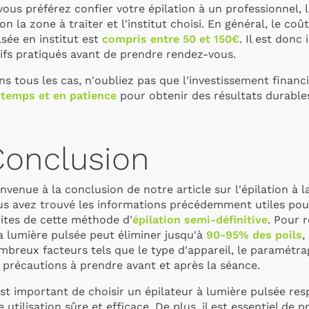
vous préférez confier votre épilation à un professionnel, 
on la zone à traiter et l'institut choisi. En général, le co
sée en institut est
compris entre 50 et 150€
. Il est donc
rifs pratiqués avant de prendre rendez-vous.
ns tous les cas, n'oubliez pas que l'investissement fina
 temps et en patience
pour obtenir des résultats durables 
Conclusion
nvenue à la conclusion de notre article sur l'épilation à
us avez trouvé les informations précédemment utiles pou
mites de cette méthode d'
épilation semi-définitive
. Pour 
la lumière pulsée peut éliminer jusqu'à
90-95% des poils
,
breux facteurs tels que le type d'appareil, le paramétrage
s précautions à prendre avant et après la séance.
 est important de choisir un épilateur à lumière pulsée r
 utilisation sûre et efficace. De plus, il est essentiel de