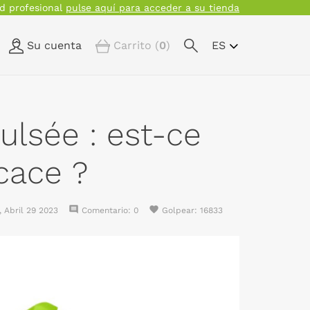
ed profesional
pulse aquí para acceder a su tienda
Su cuenta
Carrito (
0
)
ES
ulsée : est-ce
cace ?
comment
favorite
,
Abril
29
2023
Comentario:
0
Golpear:
16833