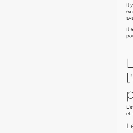
Il 
exe
av
Il 
pou
L
l
L'e
et 
L