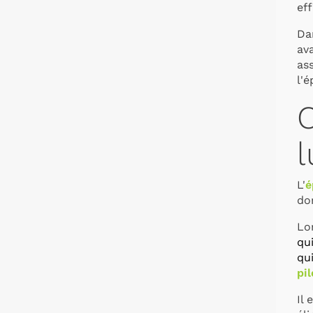
eff
Dan
av
as
l'é
C
l
L'
é
do
Lor
qu
qui
pi
Il 