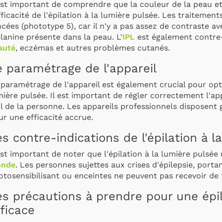
est important de comprendre que la couleur de la peau et 
fficacité de l'épilation à la lumière pulsée
. Les traitement
cées (phototype 5), car il n'y a pas assez de contraste ave
lanine présente dans la peau. L'
IPL
est également contre-
auté
, eczémas et autres problèmes cutanés.
e paramétrage de l'appareil
 paramétrage de l'appareil est également crucial pour
opt
mière pulsée
. Il est important de régler correctement l'ap
il de la personne. Les appareils professionnels disposent
r une efficacité accrue.
s contre-indications de l'épilation à l
est important de noter que l'épilation à la lumière pulsée
nde
. Les personnes sujettes aux crises d'épilepsie, port
otosensibilisant ou enceintes ne peuvent pas recevoir de 
es précautions à prendre pour une épil
ficace