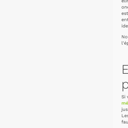
éli
on
est
en
id
No
l'é
E
Si 
mé
ju
Les
fau